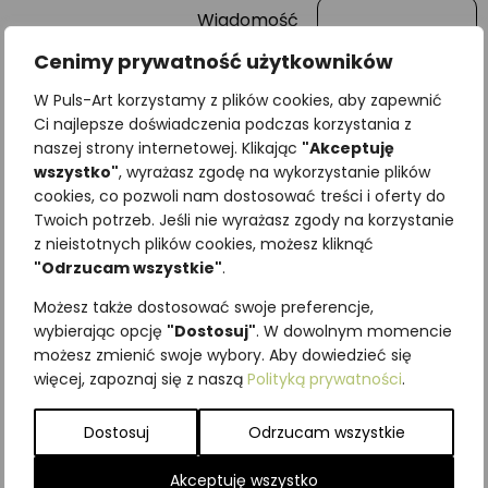
Wiadomość
Cenimy prywatność użytkowników
W Puls-Art korzystamy z plików cookies, aby zapewnić
Ci najlepsze doświadczenia podczas korzystania z
naszej strony internetowej. Klikając
"Akceptuję
wszystko"
, wyrażasz zgodę na wykorzystanie plików
cookies, co pozwoli nam dostosować treści i oferty do
Twoich potrzeb. Jeśli nie wyrażasz zgody na korzystanie
z nieistotnych plików cookies, możesz kliknąć
"Odrzucam wszystkie"
.
Najniższa cena z ostatnich 30
dni:
65,00
zł
Możesz także dostosować swoje preferencje,
SKU:
Brak danych
wybierając opcję
"Dostosuj"
. W dowolnym momencie
Kategorie:
Grzyby
,
ILUSTRACJE
możesz zmienić swoje wybory. Aby dowiedzieć się
więcej, zapoznaj się z naszą
Polityką prywatności
.
Podobne produkty
Dostosuj
Odrzucam wszystkie
Akceptuję wszystko