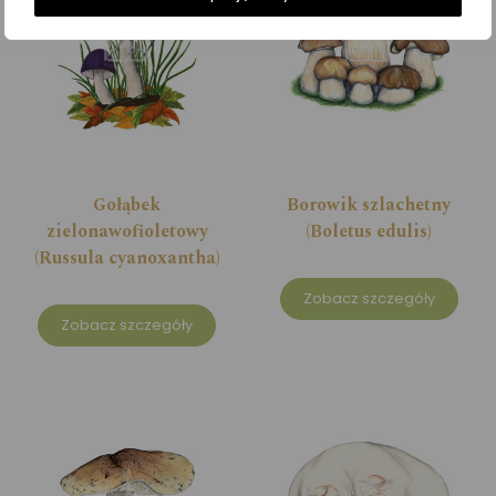
Gołąbek
Borowik szlachetny
zielonawofioletowy
(Boletus edulis)
(Russula cyanoxantha)
Zobacz szczegóły
Zobacz szczegóły