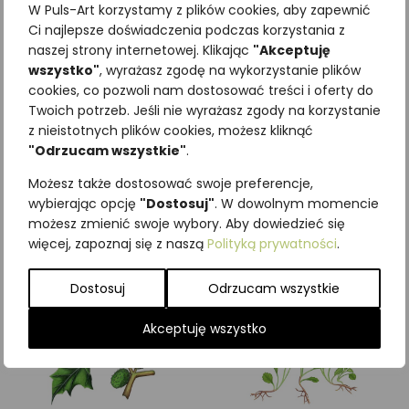
W Puls-Art korzystamy z plików cookies, aby zapewnić
Ci najlepsze doświadczenia podczas korzystania z
naszej strony internetowej. Klikając
"Akceptuję
wszystko"
, wyrażasz zgodę na wykorzystanie plików
cookies, co pozwoli nam dostosować treści i oferty do
Najniższa cena z ostatnich 30
Twoich potrzeb. Jeśli nie wyrażasz zgody na korzystanie
dni:
65,00
zł
z nieistotnych plików cookies, możesz kliknąć
SKU:
Brak danych
"Odrzucam wszystkie"
.
Kategorie:
ILUSTRACJE
,
Rośliny
Możesz także dostosować swoje preferencje,
Podobne produkty
wybierając opcję
"Dostosuj"
. W dowolnym momencie
możesz zmienić swoje wybory. Aby dowiedzieć się
więcej, zapoznaj się z naszą
Polityką prywatności
.
Dostosuj
Odrzucam wszystkie
Akceptuję wszystko