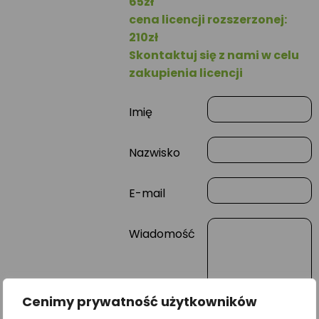
65zł
cena licencji rozszerzonej:
210zł
Skontaktuj się z nami w celu
zakupienia licencji
Imię
Nazwisko
E-mail
Wiadomość
Cenimy prywatność użytkowników