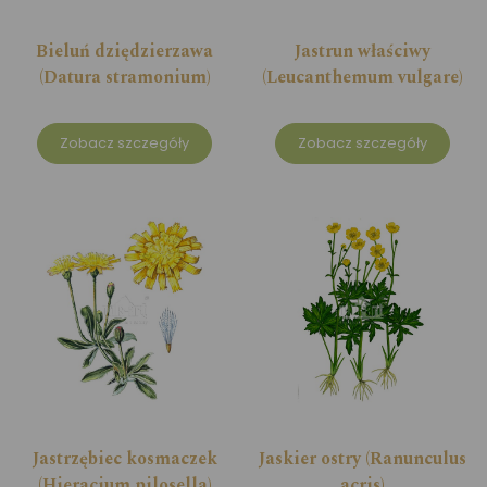
Bieluń dziędzierzawa
Jastrun właściwy
(Datura stramonium)
(Leucanthemum vulgare)
Zobacz szczegóły
Zobacz szczegóły
Jastrzębiec kosmaczek
Jaskier ostry (Ranunculus
(Hieracium pilosella)
acris)