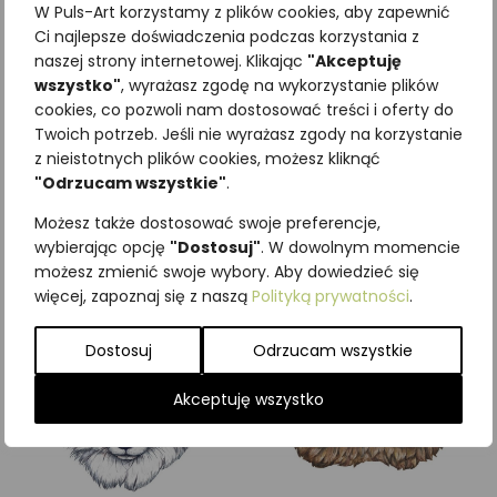
W Puls-Art korzystamy z plików cookies, aby zapewnić
Ci najlepsze doświadczenia podczas korzystania z
naszej strony internetowej. Klikając
"Akceptuję
wszystko"
, wyrażasz zgodę na wykorzystanie plików
cookies, co pozwoli nam dostosować treści i oferty do
Najniższa cena z ostatnich 30
Twoich potrzeb. Jeśli nie wyrażasz zgody na korzystanie
dni:
65,00
zł
z nieistotnych plików cookies, możesz kliknąć
SKU:
Brak danych
"Odrzucam wszystkie"
.
Kategorie:
ILUSTRACJE
,
Ssaki
Możesz także dostosować swoje preferencje,
Podobne produkty
wybierając opcję
"Dostosuj"
. W dowolnym momencie
możesz zmienić swoje wybory. Aby dowiedzieć się
więcej, zapoznaj się z naszą
Polityką prywatności
.
Dostosuj
Odrzucam wszystkie
Akceptuję wszystko