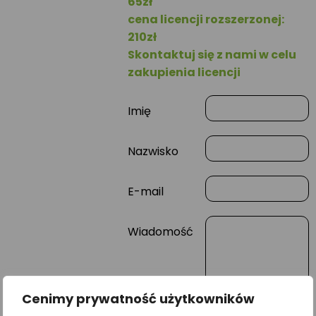
65zł
cena licencji rozszerzonej:
210zł
Skontaktuj się z nami w celu
zakupienia licencji
Imię
Nazwisko
E-mail
Wiadomość
Cenimy prywatność użytkowników