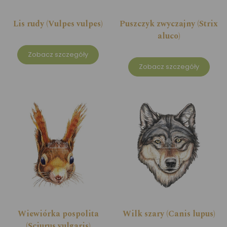
Lis rudy (Vulpes vulpes)
Puszczyk zwyczajny (Strix
aluco)
Zobacz szczegóły
Zobacz szczegóły
Wiewiórka pospolita
Wilk szary (Canis lupus)
(Sciurus vulgaris)