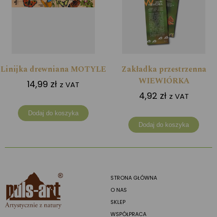
Linijka drewniana MOTYLE
Zakładka przestrzenna
WIEWIÓRKA
14,99
zł
z VAT
4,92
zł
z VAT
Dodaj do koszyka
Dodaj do koszyka
STRONA GŁÓWNA
O NAS
SKLEP
WSPÓŁPRACA