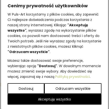
Cenimy prywatność użytkowników
Zakładka Twoje drzewo
Zakładka edukacyjna
życia FIGA
MNOGOOCZAK IKAR
W Puls-Art korzystamy z plików cookies, aby zapewnić
3,69
zł
3,69
zł
Ci najlepsze doświadczenia podczas korzystania z
z VAT
z VAT
naszej strony internetowej. Klikając
"Akceptuję
wszystko"
, wyrażasz zgodę na wykorzystanie plików
Dodaj do koszyka
Dodaj do koszyka
cookies, co pozwoli nam dostosować treści i oferty do
Twoich potrzeb. Jeśli nie wyrażasz zgody na korzystanie
z nieistotnych plików cookies, możesz kliknąć
"Odrzucam wszystkie"
.
Możesz także dostosować swoje preferencje,
wybierając opcję
"Dostosuj"
. W dowolnym momencie
możesz zmienić swoje wybory. Aby dowiedzieć się
więcej, zapoznaj się z naszą
Polityką prywatności
.
Podobne produkty
Dostosuj
Odrzucam wszystkie
Akceptuję wszystko