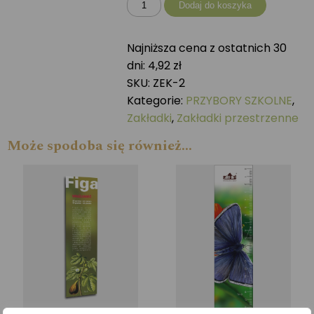
ilość
Dodaj do koszyka
Zakładka
przestrzenna
Najniższa cena z ostatnich 30
WILK
dni:
4,92
zł
SKU:
ZEK-2
Kategorie:
PRZYBORY SZKOLNE
,
Zakładki
,
Zakładki przestrzenne
Może spodoba się również…