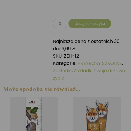
ilość
Dodaj do koszyka
Zakładka
Twoje
Najniższa cena z ostatnich 30
drzewo
dni:
3,69
zł
życia
SKU:
ZEH-12
JAŁOWIEC
Kategorie:
PRZYBORY SZKOLNE
,
Zakładki
,
Zakładki Twoje drzewo
życia
Może spodoba się również…