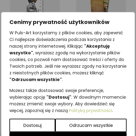
Cenimy prywatność użytkowników
W Puls-Art korzystamy z plików cookies, aby zapewnić
Zakładka edukacyjna
Zakładka przestrzenna LIS
Ci najlepsze doświadczenia podczas korzystania z
GRYZONIE
naszej strony internetowej. Klikając
"Akceptuję
4,92
zł
z VAT
wszystko"
, wyrażasz zgodę na wykorzystanie plików
3,69
zł
z VAT
cookies, co pozwoli nam dostosować treści i oferty do
Twoich potrzeb. Jeśli nie wyrażasz zgody na korzystanie
Dodaj do koszyka
z nieistotnych plików cookies, możesz kliknąć
Dodaj do koszyka
"Odrzucam wszystkie"
.
Możesz także dostosować swoje preferencje,
wybierając opcję
"Dostosuj"
. W dowolnym momencie
możesz zmienić swoje wybory. Aby dowiedzieć się
więcej, zapoznaj się z naszą
Polityką prywatności
.
Dostosuj
Odrzucam wszystkie
Podobne produkty