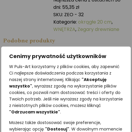
-
dni:
55,35
zł
20
SKU:
ZEO - 32
cm
Kategorie:
okrągłe 20 cm
,
WNĘTRZA
,
Zegary drewniane
Podobne produkty
Cenimy prywatność użytkowników
W Puls-Art korzystamy z plików cookies, aby zapewnić
Ci najlepsze doświadczenia podczas korzystania z
naszej strony internetowej. Klikając
"Akceptuję
wszystko"
, wyrażasz zgodę na wykorzystanie plików
cookies, co pozwoli nam dostosować treści i oferty do
Twoich potrzeb. Jeśli nie wyrażasz zgody na korzystanie
z nieistotnych plików cookies, możesz kliknąć
"Odrzucam wszystkie"
.
Mysikrólik
Wróbel
Możesz także dostosować swoje preferencje,
196,80
zł
196,30
zł
z VAT
z VAT
wybierając opcję
"Dostosuj"
. W dowolnym momencie