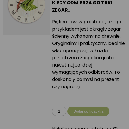
KIEDY ODMIERZA GO TAKI
ZEGAR…
Piękno tkwi w prostocie, czego
przykładem jest okrągły zegar
ścienny wykonany na drewnie.
Oryginalny i praktyczny, idealnie
wkomponuje się w każdą
przestrzeń i zaspokoi gusta
nawet najbardziej
wymagających odbiorców. To
doskonały pomysł na prezent
czy nagrodę.
ilość
Dodaj do koszyka
Zegar
okrągły
Najniższa cena z ostatnich 30