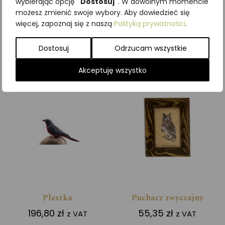
wybierając opcję
"Dostosuj"
. W dowolnym momencie
430,50
zł
55,35
zł
z VAT
z VAT
możesz zmienić swoje wybory. Aby dowiedzieć się
więcej, zapoznaj się z naszą
Polityką prywatności
.
Dodaj do koszyka
Dodaj do koszyka
Dostosuj
Odrzucam wszystkie
Akceptuję wszystko
Pleszka
Puchacz zwyczajny
196,80
zł
55,35
zł
z VAT
z VAT