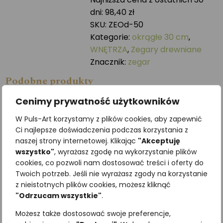
-
dni:
98,40
zł
30
SKU:
ZEOd-50
cm
Kategorie:
okrągłe 30 cm
,
WNĘTRZA
,
Zegary drewniane
Znacznik:
zegar
Podobne produkty
Cenimy prywatność użytkowników
W Puls-Art korzystamy z plików cookies, aby zapewnić
Ci najlepsze doświadczenia podczas korzystania z
naszej strony internetowej. Klikając
"Akceptuję
wszystko"
, wyrażasz zgodę na wykorzystanie plików
cookies, co pozwoli nam dostosować treści i oferty do
Twoich potrzeb. Jeśli nie wyrażasz zgody na korzystanie
z nieistotnych plików cookies, możesz kliknąć
"Odrzucam wszystkie"
.
Możesz także dostosować swoje preferencje,
Sroka
Puszczyk zwyczajny