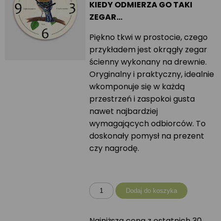
KIEDY ODMIERZA GO TAKI
ZEGAR…
Piękno tkwi w prostocie, czego
przykładem jest okrągły zegar
ścienny wykonany na drewnie.
Oryginalny i praktyczny, idealnie
wkomponuje się w każdą
przestrzeń i zaspokoi gusta
nawet najbardziej
wymagających odbiorców. To
doskonały pomysł na prezent
czy nagrodę.
ilość
Dodaj do koszyka
Zegar
okrągły
Najniższa cena z ostatnich 30