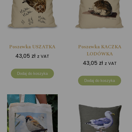
Poszewka USZATKA
Poszewka KACZKA
LODÓWKA
43,05
zł
z VAT
43,05
zł
z VAT
Dodaj do koszyka
Dodaj do koszyka