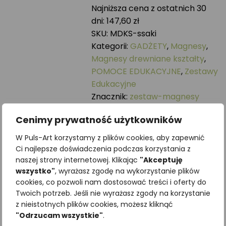
magnesów
Najniższa cena z ostatnich 30
SSAKI
dni:
147,60
zł
LEŚNE
SKU:
MDKS-ssaki
15szt.
Kategorii:
GADŻETY
,
Magnesy
,
Magnesy drewniane kształty
,
POMOCE EDUKACYJNE
,
Zestawy
Edukacyjne
Znacznik:
zestaw-magnesy
Może spodoba się również…
Cenimy prywatność użytkowników
W Puls-Art korzystamy z plików cookies, aby zapewnić
Ci najlepsze doświadczenia podczas korzystania z
naszej strony internetowej. Klikając
"Akceptuję
wszystko"
, wyrażasz zgodę na wykorzystanie plików
cookies, co pozwoli nam dostosować treści i oferty do
Twoich potrzeb. Jeśli nie wyrażasz zgody na korzystanie
z nieistotnych plików cookies, możesz kliknąć
Magnes
"Odrzucam wszystkie"
.
drewniany