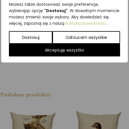
Możesz także dostosować swoje preferencje,
ZŁOTOOK
wybierając opcję
"Dostosuj"
. W dowolnym momencie
9,96
zł
z VAT
możesz zmienić swoje wybory. Aby dowiedzieć się
więcej, zapoznaj się z naszą
Polityką prywatności
.
Dodaj do
koszyka
Dostosuj
Odrzucam wszystkie
Akceptuję wszystko
Podobne produkty