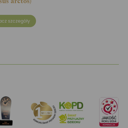
sus arctos)
acz szczegóły