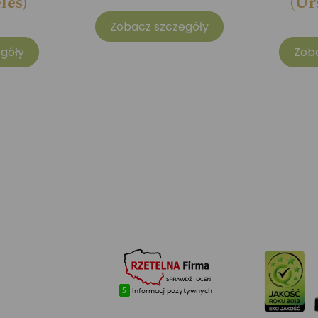
les)
(Ur
Zobacz szczegóły
góły
Zob