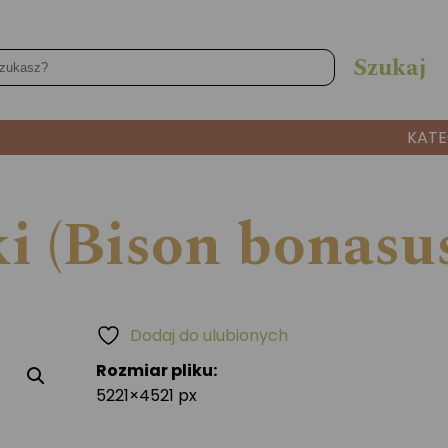
KATE
i (Bison bonasus
Dodaj do ulubionych
Rozmiar pliku:
5221×4521 px