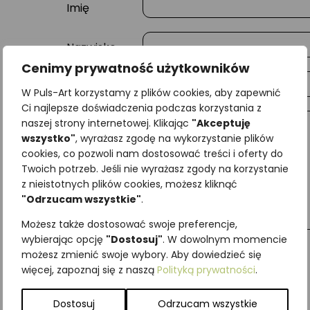
Imię
Nazwisko
Cenimy prywatność użytkowników
E-mail
W Puls-Art korzystamy z plików cookies, aby zapewnić
Ci najlepsze doświadczenia podczas korzystania z
naszej strony internetowej. Klikając
"Akceptuję
Wiadomość
wszystko"
, wyrażasz zgodę na wykorzystanie plików
cookies, co pozwoli nam dostosować treści i oferty do
Twoich potrzeb. Jeśli nie wyrażasz zgody na korzystanie
z nieistotnych plików cookies, możesz kliknąć
"Odrzucam wszystkie"
.
Możesz także dostosować swoje preferencje,
wybierając opcję
"Dostosuj"
. W dowolnym momencie
możesz zmienić swoje wybory. Aby dowiedzieć się
więcej, zapoznaj się z naszą
Polityką prywatności
.
Najniższa cena z ostatnich 30 dni:
65,00
zł
SKU:
Brak danych
Dostosuj
Odrzucam wszystkie