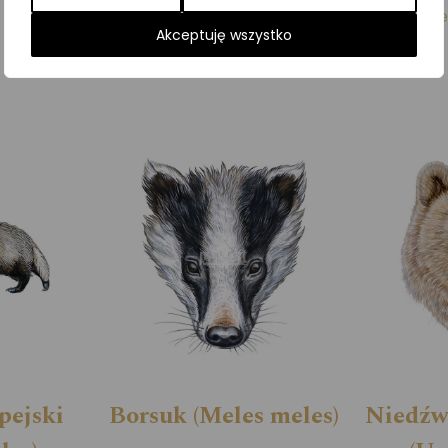
Kategorie:
ILUSTRACJE
,
Ssaki
,
Zwierzęta leśne
Akceptuję wszystko
pejski
Borsuk (Meles meles)
Niedźw