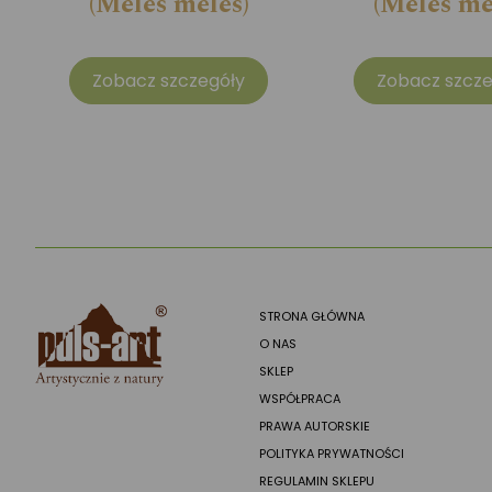
(Meles meles)
(Meles me
Zobacz szczegóły
Zobacz szcze
STRONA GŁÓWNA
O NAS
SKLEP
WSPÓŁPRACA
PRAWA AUTORSKIE
POLITYKA PRYWATNOŚCI
REGULAMIN SKLEPU