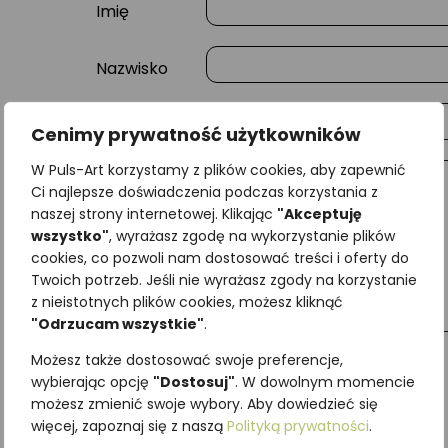
Imię
Nazwisko
E-mail
Cenimy prywatność użytkowników
W Puls-Art korzystamy z plików cookies, aby zapewnić
Wiadomość
Ci najlepsze doświadczenia podczas korzystania z
naszej strony internetowej. Klikając
"Akceptuję
wszystko"
, wyrażasz zgodę na wykorzystanie plików
cookies, co pozwoli nam dostosować treści i oferty do
Twoich potrzeb. Jeśli nie wyrażasz zgody na korzystanie
z nieistotnych plików cookies, możesz kliknąć
"Odrzucam wszystkie"
.
Możesz także dostosować swoje preferencje,
wybierając opcję
"Dostosuj"
. W dowolnym momencie
możesz zmienić swoje wybory. Aby dowiedzieć się
Najniższa cena z ostatnich 30 dni:
65,00
zł
więcej, zapoznaj się z naszą
Polityką prywatności
.
SKU:
Brak danych