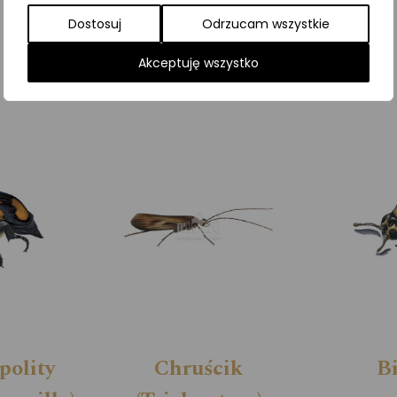
Kategorie:
ILUSTRACJE
,
Owady
,
Pozostałe
Dostosuj
Odrzucam wszystkie
Akceptuję wszystko
polity
Chruścik
B