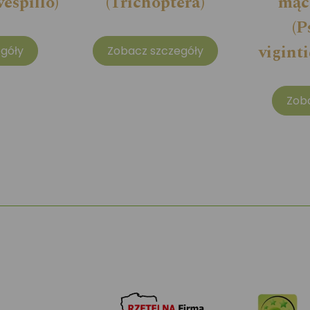
espillo)
(Trichoptera)
mąc
(P
vigint
góły
Zobacz szczegóły
Zob