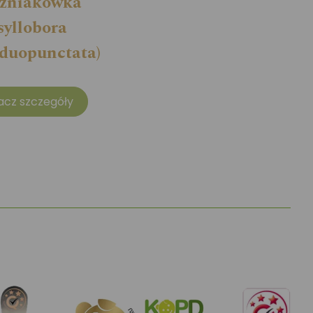
zniakówka
syllobora
iduopunctata)
acz szczegóły