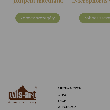
(Rutpela maculata)
(Nicrophorus v
Zobacz szczegóły
Zobacz szcze
STRONA GŁÓWNA
O NAS
SKLEP
WSPÓŁPRACA