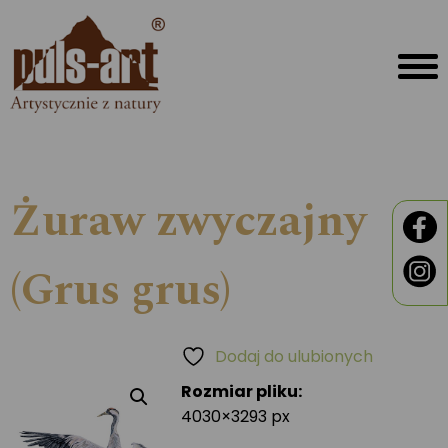
Żuraw zwyczajny
(Grus grus)
Dodaj do ulubionych
Rozmiar pliku:
4030×3293 px