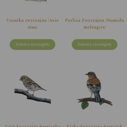
Uszatka zwyczajna (Asio
Perlica Zwyczajna (Numida
otus)
meleagris)
Zobacz szczegóły
Zobacz szczegóły
Czyż Zwyczajny Samiczka
Zięba Zwyczajna Samczyk