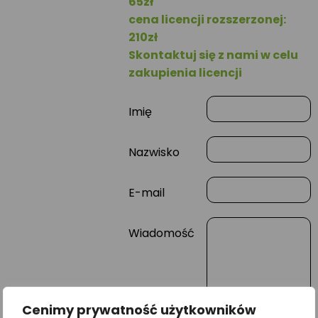
65zł
cena licencji rozszerzonej:
210zł
Skontaktuj się z nami w celu
zakupienia licencji
Imię
Nazwisko
E-mail
Wiadomość
Cenimy prywatność użytkowników