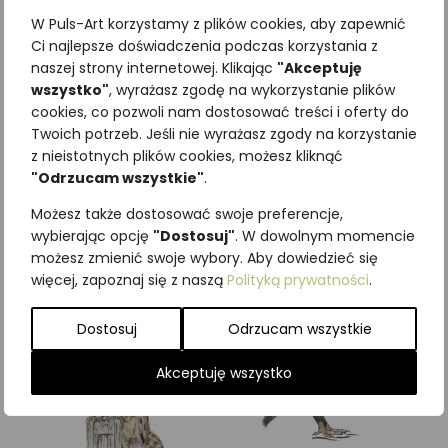
W Puls-Art korzystamy z plików cookies, aby zapewnić
Ci najlepsze doświadczenia podczas korzystania z
naszej strony internetowej. Klikając
"Akceptuję
wszystko"
, wyrażasz zgodę na wykorzystanie plików
Najniższa cena z ostatnich 30
cookies, co pozwoli nam dostosować treści i oferty do
Twoich potrzeb. Jeśli nie wyrażasz zgody na korzystanie
dni:
65,00
zł
z nieistotnych plików cookies, możesz kliknąć
SKU:
Brak danych
"Odrzucam wszystkie"
.
Kategorie:
ILUSTRACJE
,
Pozostałe
,
Ptaki
Możesz także dostosować swoje preferencje,
wybierając opcję
"Dostosuj"
. W dowolnym momencie
Podobne produkty
możesz zmienić swoje wybory. Aby dowiedzieć się
więcej, zapoznaj się z naszą
Polityką prywatności
.
Dostosuj
Odrzucam wszystkie
Akceptuję wszystko