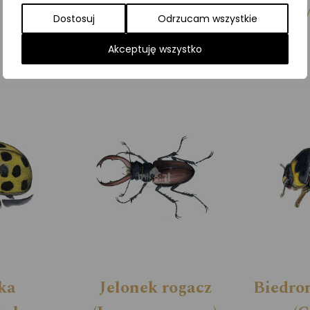
Kategorie:
ILUSTRACJE
,
Motyle nocne
,
Owad
Dostosuj
Odrzucam wszystkie
Akceptuję wszystko
ka
Jelonek rogacz
Biedro