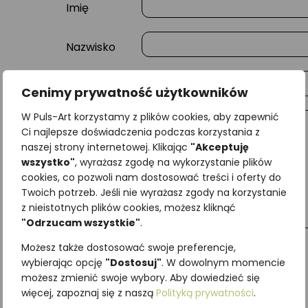
Imię
Nazwisko
E-mail
Cenimy prywatność użytkowników
W Puls-Art korzystamy z plików cookies, aby zapewnić
Wiadomość
Ci najlepsze doświadczenia podczas korzystania z
naszej strony internetowej. Klikając
"Akceptuję
wszystko"
, wyrażasz zgodę na wykorzystanie plików
cookies, co pozwoli nam dostosować treści i oferty do
Twoich potrzeb. Jeśli nie wyrażasz zgody na korzystanie
z nieistotnych plików cookies, możesz kliknąć
"Odrzucam wszystkie"
.
Możesz także dostosować swoje preferencje,
wybierając opcję
"Dostosuj"
. W dowolnym momencie
możesz zmienić swoje wybory. Aby dowiedzieć się
Najniższa cena z ostatnich 30 dni:
65,00
zł
więcej, zapoznaj się z naszą
Polityką prywatności
.
SKU:
Brak danych