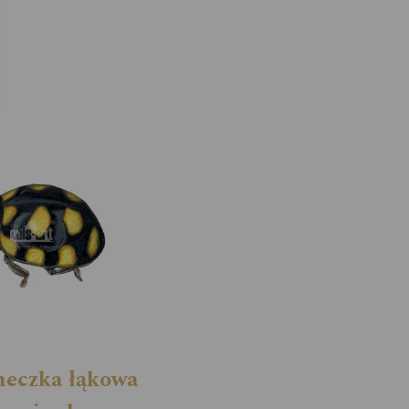
y
neczka łąkowa