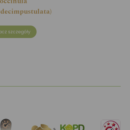
occinula
decimpustulata)
acz szczegóły