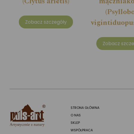
(Clytus arietis)
mączniak
(Psyllob
vigintiduopu
Zobacz szczegóły
Zobacz szcze
STRONA GŁÓWNA
O NAS
SKLEP
WSPÓŁPRACA