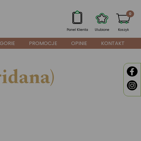
0
Panel Klienta
Ulubione
Koszyk
GORIE
PROMOCJE
OPINIE
KONTAKT
ridana)