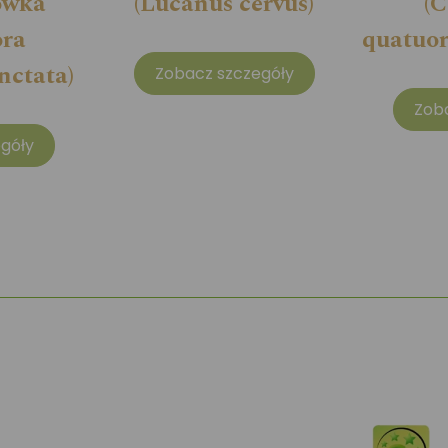
ówka
(Lucanus cervus)
(C
ora
quatuor
nctata)
Zobacz szczegóły
Zob
góły