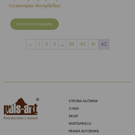
(Gymnopus dryophilus)
Zobacz szczegóły
←
1
2
3
…
39
40
41
42
STRONA GŁÓWNA
O NAS
SKLEP
WSPÓŁPRACA
PRAWA AUTORSKIE