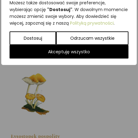
Możesz także dostosować swoje preferencje,
wybierając opcję
"Dostosuj"
. W dowolnym momencie
możesz zmienić swoje wybory. Aby dowiedzieć się
Łunica czerwona
Łuskiewnik różowy
więcej, zapoznaj się z naszą
Polityką prywatności
.
(Pyrrhosoma nymphula)
(Lathraea squamaria)
Dostosuj
Odrzucam wszystkie
Zobacz szczegóły
Zobacz szczegóły
Akceptuję wszystko
Łysostopek pospolity