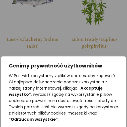
Łosoś szlachetny (Salmo
Łubin trwały (Lupinus
salar)
polyphyllus)
Zobacz szczegóły
Zobacz szczegóły
Cenimy prywatność użytkowników
W Puls-Art korzystamy z plików cookies, aby zapewnić
Ci najlepsze doświadczenia podczas korzystania z
naszej strony internetowej. Klikając
"Akceptuję
wszystko"
, wyrażasz zgodę na wykorzystanie plików
cookies, co pozwoli nam dostosować treści i oferty do
Twoich potrzeb. Jeśli nie wyrażasz zgody na korzystanie
z nieistotnych plików cookies, możesz kliknąć
"Odrzucam wszystkie"
.