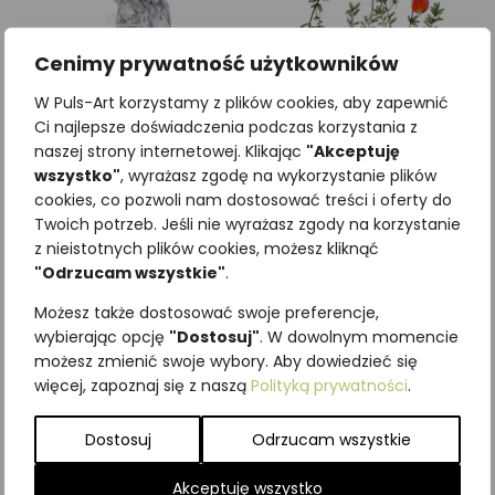
Cenimy prywatność użytkowników
W Puls-Art korzystamy z plików cookies, aby zapewnić
Ci najlepsze doświadczenia podczas korzystania z
naszej strony internetowej. Klikając
"Akceptuję
Żuraw zwyczajny (Grus
Żurawina błotna
wszystko"
, wyrażasz zgodę na wykorzystanie plików
grus)
(Vaccinium oxycoccos)
cookies, co pozwoli nam dostosować treści i oferty do
Twoich potrzeb. Jeśli nie wyrażasz zgody na korzystanie
z nieistotnych plików cookies, możesz kliknąć
Zobacz szczegóły
Zobacz szczegóły
"Odrzucam wszystkie"
.
Możesz także dostosować swoje preferencje,
wybierając opcję
"Dostosuj"
. W dowolnym momencie
możesz zmienić swoje wybory. Aby dowiedzieć się
więcej, zapoznaj się z naszą
Polityką prywatności
.
Dostosuj
Odrzucam wszystkie
Akceptuję wszystko