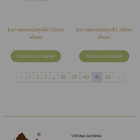
Łoś euroazjatycki (Alces
Łoś euroazjatycki (Alces
alces)
alces)
Zobacz szczegóły
Zobacz szczegóły
←
1
2
3
…
38
39
40
41
42
→
STRONA GŁÓWNA