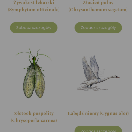
Żywokost lekarski
Złocień polny
(Symphytum officinale)
(Chrysanthemum segetum)
Zobacz szczegóły
Zobacz szczegóły
Złotook pospolity
Łabędź niemy (Cygnus olor)
(Chrysoperla carnea)
Zobacz szczegóły