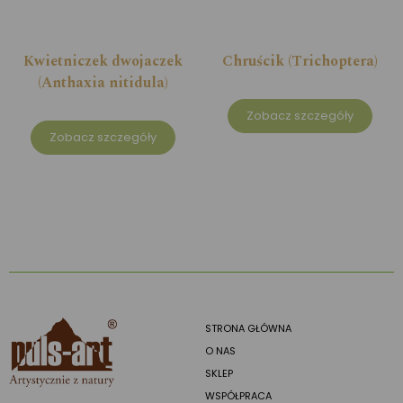
Kwietniczek dwojaczek
Chruścik (Trichoptera)
(Anthaxia nitidula)
Zobacz szczegóły
Zobacz szczegóły
STRONA GŁÓWNA
O NAS
SKLEP
WSPÓŁPRACA