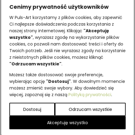
Cenimy prywatność użytkowników
W Puls-Art korzystamy z plików cookies, aby zapewnić
Ci najlepsze doświadczenia podczas korzystania z
naszej strony internetowej. Klikając
"Akceptuję
wszystko"
, wyrażasz zgodę na wykorzystanie plików
cookies, co pozwoli nam dostosować treści i oferty do
Twoich potrzeb. Jeśli nie wyrażasz zgody na korzystanie
Najniższa cena z ostatnich 30
z nieistotnych plików cookies, możesz kliknąć
dni:
65,00
zł
"Odrzucam wszystkie"
.
SKU:
Brak danych
Możesz także dostosować swoje preferencje,
Kategorie:
ILUSTRACJE
,
Owady
,
wybierając opcję
"Dostosuj"
. W dowolnym momencie
Pozostałe
możesz zmienić swoje wybory. Aby dowiedzieć się
więcej, zapoznaj się z naszą
Polityką prywatności
.
Podobne produkty
Dostosuj
Odrzucam wszystkie
Akceptuję wszystko