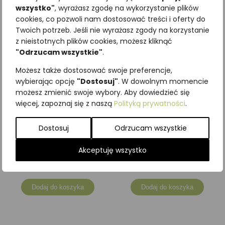
wszystko"
, wyrażasz zgodę na wykorzystanie plików
cookies, co pozwoli nam dostosować treści i oferty do
Twoich potrzeb. Jeśli nie wyrażasz zgody na korzystanie
z nieistotnych plików cookies, możesz kliknąć
"Odrzucam wszystkie"
.
Możesz także dostosować swoje preferencje,
wybierając opcję
"Dostosuj"
. W dowolnym momencie
możesz zmienić swoje wybory. Aby dowiedzieć się
więcej, zapoznaj się z naszą
Polityką prywatności
.
Dostosuj
Odrzucam wszystkie
Karty DZIKIE
Karty DZIKIE PTAKI
ZWIERZĘTA POLSKI
POLSKI
Akceptuję wszystko
20,00
zł
20,00
zł
z VAT
z VAT
Dodaj do koszyka
Dodaj do koszyka