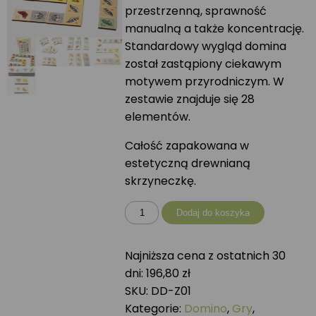
przestrzenną, sprawność
manualną a także koncentrację.
Standardowy wygląd domina
został zastąpiony ciekawym
motywem przyrodniczym. W
zestawie znajduje się 28
elementów.
Całość zapakowana w
estetyczną drewnianą
skrzyneczkę.
ilość
Dodaj do koszyka
Domino
drewniane
Najniższa cena z ostatnich 30
I
dni:
196,80
zł
SKU:
DD-Z01
Kategorie:
Domino
,
Gry
,