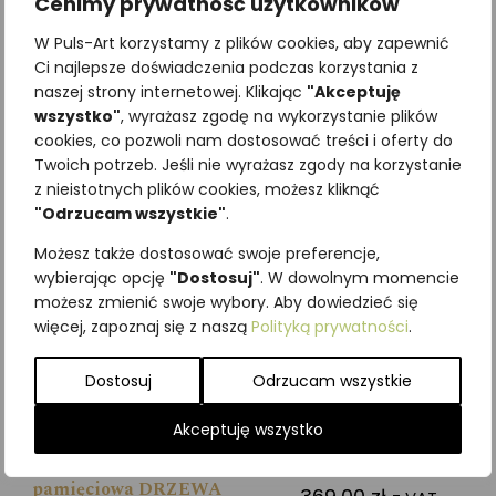
Cenimy prywatność użytkowników
ZYGZAKOWATA
ŚLIMAK
14,76
zł
49,20
zł
W Puls-Art korzystamy z plików cookies, aby zapewnić
z VAT
z VAT
Ci najlepsze doświadczenia podczas korzystania z
naszej strony internetowej. Klikając
"Akceptuję
Dodaj do koszyka
Dodaj do koszyka
wszystko"
, wyrażasz zgodę na wykorzystanie plików
cookies, co pozwoli nam dostosować treści i oferty do
Twoich potrzeb. Jeśli nie wyrażasz zgody na korzystanie
z nieistotnych plików cookies, możesz kliknąć
"Odrzucam wszystkie"
.
Możesz także dostosować swoje preferencje,
wybierając opcję
"Dostosuj"
. W dowolnym momencie
możesz zmienić swoje wybory. Aby dowiedzieć się
więcej, zapoznaj się z naszą
Polityką prywatności
.
Dostosuj
Odrzucam wszystkie
Akceptuję wszystko
Edukacyjna zabawa
Makiety mini DRZEWA
pamięciowa DRZEWA