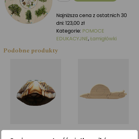
Dopasuj
na
Najniższa cena z ostatnich 30
kole
dni:
123,00
zł
DRZEWA
Kategorie:
POMOCE
EDUKACYJNE
,
Łamigłówki
Podobne produkty
Maska przestrzenna ŻMIJA
Puzzle przestrzenne