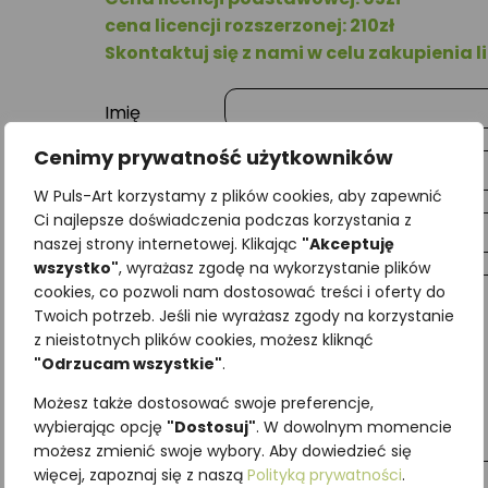
cena licencji rozszerzonej: 210zł
Skontaktuj się z nami w celu zakupienia li
Imię
Cenimy prywatność użytkowników
Nazwisko
W Puls-Art korzystamy z plików cookies, aby zapewnić
Ci najlepsze doświadczenia podczas korzystania z
E-mail
naszej strony internetowej. Klikając
"Akceptuję
wszystko"
, wyrażasz zgodę na wykorzystanie plików
cookies, co pozwoli nam dostosować treści i oferty do
Wiadomość
Twoich potrzeb. Jeśli nie wyrażasz zgody na korzystanie
z nieistotnych plików cookies, możesz kliknąć
"Odrzucam wszystkie"
.
Możesz także dostosować swoje preferencje,
wybierając opcję
"Dostosuj"
. W dowolnym momencie
możesz zmienić swoje wybory. Aby dowiedzieć się
więcej, zapoznaj się z naszą
Polityką prywatności
.