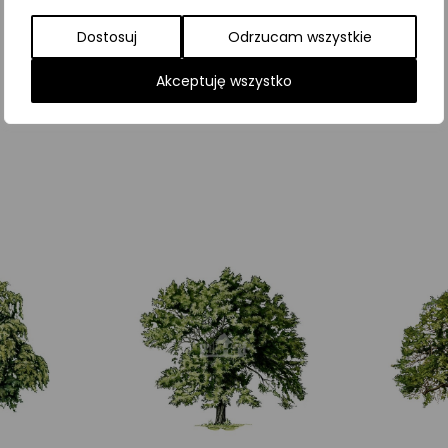
Dostosuj
Odrzucam wszystkie
Najniższa cena z ostatnich 30 dni:
65,00
zł
Akceptuję wszystko
SKU:
Brak danych
Kategorie:
Drzewa
,
ILUSTRACJE