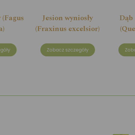
 (Fagus
Jesion wyniosły
Dąb 
a)
(Fraxinus excelsior)
(Que
góły
Zobacz szczegóły
Zob