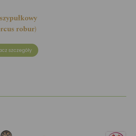
szypułkowy
rcus robur)
acz szczegóły