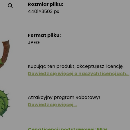
Rozmiar pliku:
4401×3503 px
Format pliku:
JPEG
Kupując ten produkt, akceptujesz licencję.
Dowiedz się więcej o naszych licencjach…
Atrakcyjny program Rabatowy!
Dowiedz się więcej…
Cena licencji podstawowej: 65zł