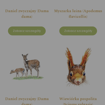
Daniel zwyczajny (Dama
Myszarka leśna (Apodemus
dama)
flavicollis)
Zobacz szczegóły
Zobacz szczegóły
Daniel zwyczajny (Dama
Wiewiórka pospolita
dama)
(Sciurus vulgaris)