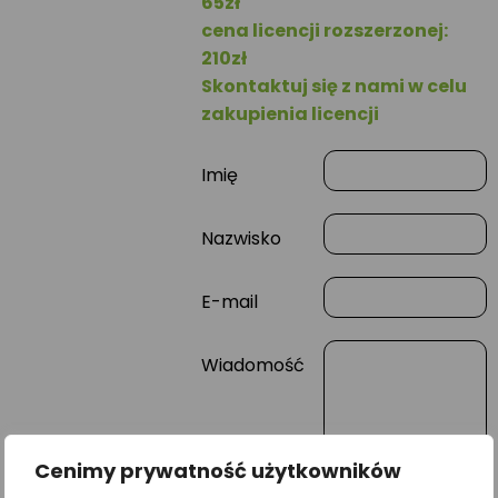
65zł
cena licencji rozszerzonej:
210zł
Skontaktuj się z nami w celu
zakupienia licencji
Imię
Nazwisko
E-mail
Wiadomość
Cenimy prywatność użytkowników