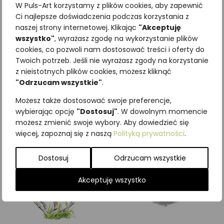
W Puls-Art korzystamy z plików cookies, aby zapewnić
Ci najlepsze doświadczenia podczas korzystania z
naszej strony internetowej. Klikając
"Akceptuję
wszystko"
, wyrażasz zgodę na wykorzystanie plików
cookies, co pozwoli nam dostosować treści i oferty do
Najniższa cena z ostatnich 30
Twoich potrzeb. Jeśli nie wyrażasz zgody na korzystanie
dni:
65,00
zł
z nieistotnych plików cookies, możesz kliknąć
SKU:
Brak danych
"Odrzucam wszystkie"
.
Kategorie:
ILUSTRACJE
,
Ssaki
Możesz także dostosować swoje preferencje,
Podobne produkty
wybierając opcję
"Dostosuj"
. W dowolnym momencie
możesz zmienić swoje wybory. Aby dowiedzieć się
więcej, zapoznaj się z naszą
Polityką prywatności
.
Dostosuj
Odrzucam wszystkie
Akceptuję wszystko