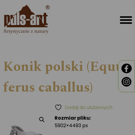
Konik polski (Equus
ferus caballus)
Dodaj do ulubionych
Rozmiar pliku:
5902×4493 px