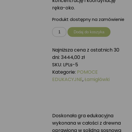
koncentrację i koordynację
ręka-oko.
Produkt dostępny na zamówienie
ilość
Dodaj do koszyka
Łamigłówka
przyrodnicza
Najniższa cena z ostatnich 30
DRZEWA
dni:
3444,00
zł
SKU:
LPLs-5
Kategorie:
POMOCE
EDUKACYJNE
,
Łamigłówki
Doskonała gra edukacyjna
wykonana w całości z drewna
oprawiona w solidną sosnową