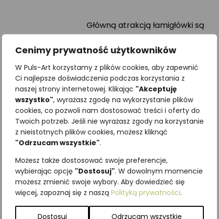
Główną atrakcją łamigłówki są
drewniane elementy, którymi
Cenimy prywatność użytkowników
należy tak manewrować i
przesuwać, by pasowały do
W Puls-Art korzystamy z plików cookies, aby zapewnić
danej ilustracji.
Ci najlepsze doświadczenia podczas korzystania z
naszej strony internetowej. Klikając
"Akceptuję
wszystko"
, wyrażasz zgodę na wykorzystanie plików
cookies, co pozwoli nam dostosować treści i oferty do
Gra rozwija logiczne myślenie,
Twoich potrzeb. Jeśli nie wyrażasz zgody na korzystanie
koncentrację i koordynację
z nieistotnych plików cookies, możesz kliknąć
ręka-oko.
"Odrzucam wszystkie"
.
Możesz także dostosować swoje preferencje,
wybierając opcję
"Dostosuj"
. W dowolnym momencie
możesz zmienić swoje wybory. Aby dowiedzieć się
Może spodoba się również…
więcej, zapoznaj się z naszą
Polityką prywatności
.
Dostosuj
Odrzucam wszystkie