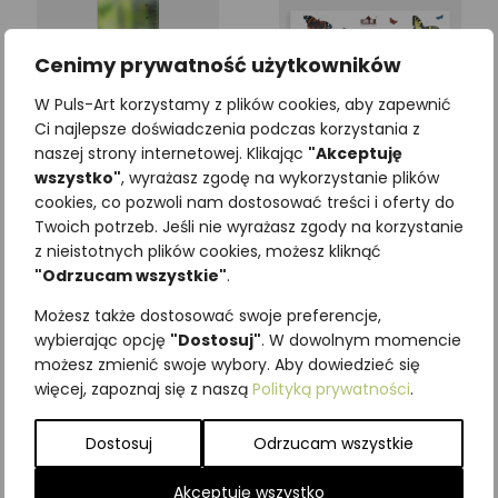
Cenimy prywatność użytkowników
W Puls-Art korzystamy z plików cookies, aby zapewnić
Ci najlepsze doświadczenia podczas korzystania z
naszej strony internetowej. Klikając
"Akceptuję
wszystko"
, wyrażasz zgodę na wykorzystanie plików
cookies, co pozwoli nam dostosować treści i oferty do
Zakładka edukacyjna
Plan lekcji MOTYLE
Twoich potrzeb. Jeśli nie wyrażasz zgody na korzystanie
WIEWIÓRKA
4,92
zł
z nieistotnych plików cookies, możesz kliknąć
z VAT
"Odrzucam wszystkie"
.
3,69
zł
z VAT
Możesz także dostosować swoje preferencje,
Dodaj do koszyka
wybierając opcję
"Dostosuj"
. W dowolnym momencie
Dodaj do koszyka
możesz zmienić swoje wybory. Aby dowiedzieć się
więcej, zapoznaj się z naszą
Polityką prywatności
.
Dostosuj
Odrzucam wszystkie
Akceptuję wszystko