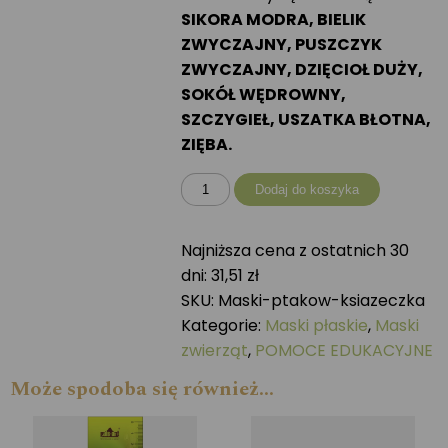
SIKORA MODRA, BIELIK
ZWYCZAJNY, PUSZCZYK
ZWYCZAJNY, DZIĘCIOŁ DUŻY,
SOKÓŁ WĘDROWNY,
SZCZYGIEŁ, USZATKA BŁOTNA,
ZIĘBA.
ilość
Dodaj do koszyka
Maski
ptaków
Najniższa cena z ostatnich 30
do
dni:
31,51
zł
samodzielnego
SKU:
Maski-ptakow-ksiazeczka
wycięcia
Kategorie:
Maski płaskie
,
Maski
zwierząt
,
POMOCE EDUKACYJNE
Może spodoba się również…