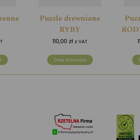
rzenne
Puzzle drewniane
Puzz
RYBY
ROD
110,00
zł
AT
z VAT
a
Dodaj do koszyka