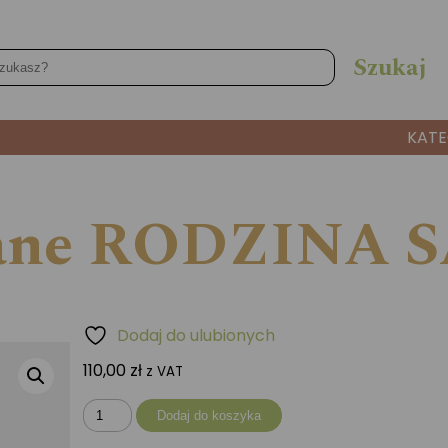
KATE
iane RODZINA 
Dodaj do ulubionych
110,00
zł
z VAT
ilość
Dodaj do koszyka
Puzzle