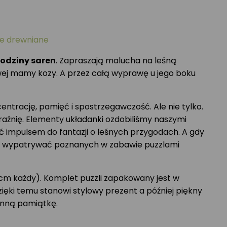
le drewniane
rodziny saren
. Zapraszają malucha na leśną
iwej mamy kozy. A przez całą wyprawę u jego boku
ntrację, pamięć i spostrzegawczość. Ale nie tylko.
braźnię. Elementy układanki ozdobiliśmy naszymi
ć impulsem do fantazji o leśnych przygodach. A gdy
zie wypatrywać poznanych w zabawie puzzlami
cm każdy). Komplet puzzli zapakowany jest w
ięki temu stanowi stylowy prezent a później piękny
inną pamiątkę.