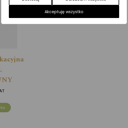
Akceptuję wszystko
kacyjna
Ł
WNY
AT
yka