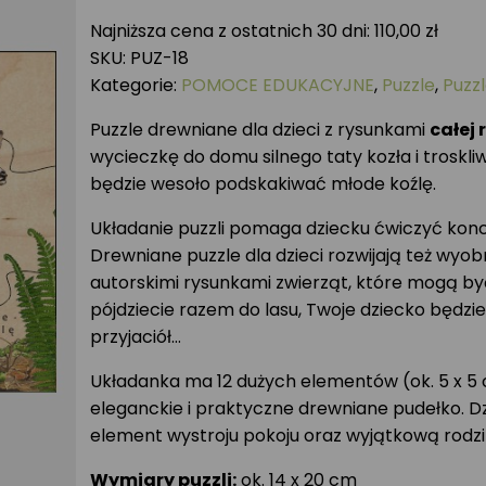
drewniane
Najniższa cena z ostatnich 30 dni:
110,00
zł
RODZINA
SKU:
PUZ-18
SAREN
Kategorie:
POMOCE EDUKACYJNE
,
Puzzle
,
Puzz
Puzzle drewniane dla dzieci z rysunkami
całej 
wycieczkę do domu silnego taty kozła i troskl
będzie wesoło podskakiwać młode koźlę.
Układanie puzzli pomaga dziecku ćwiczyć konce
Drewniane puzzle dla dzieci rozwijają też wyo
autorskimi rysunkami zwierząt, które mogą by
pójdziecie razem do lasu, Twoje dziecko będ
przyjaciół…
Układanka ma 12 dużych elementów (ok. 5 x 5 
eleganckie i praktyczne drewniane pudełko. Dz
element wystroju pokoju oraz wyjątkową rodz
Wymiary puzzli:
ok. 14 x 20 cm