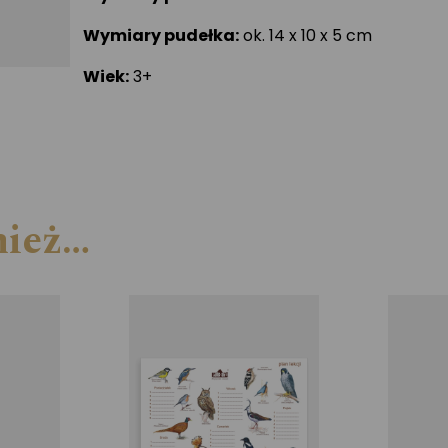
Wymiary pudełka:
ok. 14 x 10 x 5 cm
Wiek:
3+
nież…