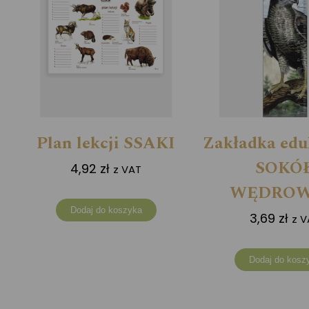
Plan lekcji SSAKI
Zakładka edu
SOKÓ
4,92
zł
z VAT
WĘDRO
Dodaj do koszyka
3,69
zł
z V
Dodaj do kosz