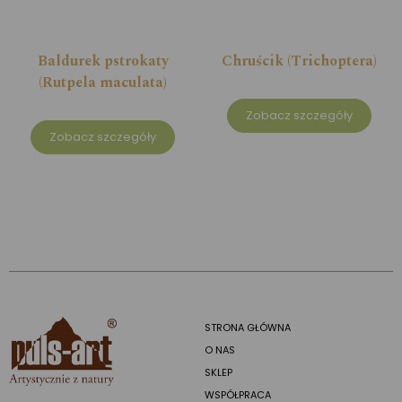
Baldurek pstrokaty
Chruścik (Trichoptera)
(Rutpela maculata)
Zobacz szczegóły
Zobacz szczegóły
STRONA GŁÓWNA
O NAS
SKLEP
WSPÓŁPRACA