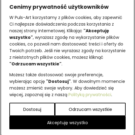
Cenimy prywatność użytkowników
W Puls-Art korzystamy z plików cookies, aby zapewnić
Ci najlepsze doświadczenia podczas korzystania z
naszej strony internetowej. Klikając
"Akceptuję
wszystko"
, wyrażasz zgodę na wykorzystanie plików
cookies, co pozwoli nam dostosować treści i oferty do
Twoich potrzeb. Jeśli nie wyrażasz zgody na korzystanie
Najniższa cena z ostatnich 30
z nieistotnych plików cookies, możesz kliknąć
dni:
65,00
zł
"Odrzucam wszystkie"
.
SKU:
Brak danych
Możesz także dostosować swoje preferencje,
Kategorie:
ILUSTRACJE
,
Motyle
wybierając opcję
"Dostosuj"
. W dowolnym momencie
nocne
,
Owady
możesz zmienić swoje wybory. Aby dowiedzieć się
więcej, zapoznaj się z naszą
Polityką prywatności
.
Podobne produkty
Dostosuj
Odrzucam wszystkie
Akceptuję wszystko