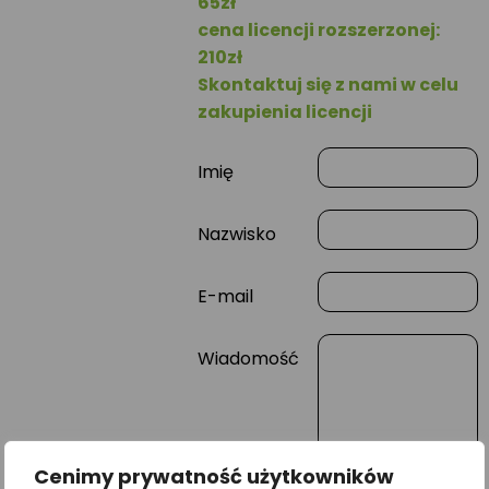
65zł
cena licencji rozszerzonej:
210zł
Skontaktuj się z nami w celu
zakupienia licencji
Imię
Nazwisko
E-mail
Wiadomość
Cenimy prywatność użytkowników