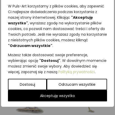
W Puls-Art korzystamy z plików cookies, aby zapewnić
Ci najlepsze doświadczenia podczas korzystania z
naszej strony internetowej. Klikając
"Akceptuję
wszystko"
, wyrażasz zgodę na wykorzystanie plików
Najniższa cena z ostatnich 30
cookies, co pozwoli nam dostosować treści i oferty do
Twoich potrzeb. Jeśli nie wyrażasz zgody na korzystanie
dni:
65,00
zł
z nieistotnych plików cookies, możesz kliknąć
SKU:
Brak danych
"Odrzucam wszystkie"
.
Kategorie:
ILUSTRACJE
,
Krukowate
,
Ptaki
Możesz także dostosować swoje preferencje,
wybierając opcję
"Dostosuj"
. W dowolnym momencie
Podobne produkty
możesz zmienić swoje wybory. Aby dowiedzieć się
więcej, zapoznaj się z naszą
Polityką prywatności
.
Dostosuj
Odrzucam wszystkie
Akceptuję wszystko