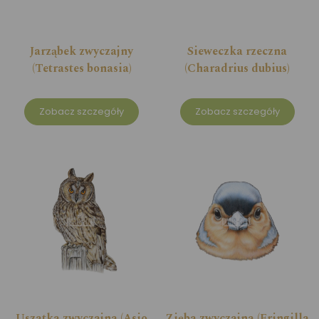
Jarząbek zwyczajny
Sieweczka rzeczna
(Tetrastes bonasia)
(Charadrius dubius)
Zobacz szczegóły
Zobacz szczegóły
Uszatka zwyczajna (Asio
Zięba zwyczajna (Fringilla