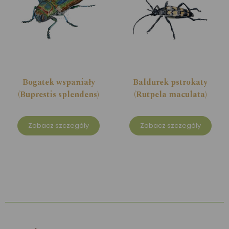
Bogatek wspaniały
Baldurek pstrokaty
(Buprestis splendens)
(Rutpela maculata)
Zobacz szczegóły
Zobacz szczegóły