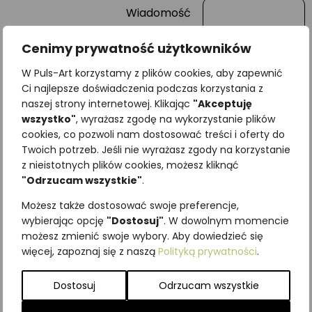
Wiadomość
Cenimy prywatność użytkowników
W Puls-Art korzystamy z plików cookies, aby zapewnić
Ci najlepsze doświadczenia podczas korzystania z
naszej strony internetowej. Klikając
"Akceptuję
wszystko"
, wyrażasz zgodę na wykorzystanie plików
cookies, co pozwoli nam dostosować treści i oferty do
Twoich potrzeb. Jeśli nie wyrażasz zgody na korzystanie
z nieistotnych plików cookies, możesz kliknąć
Najniższa cena z ostatnich 30
"Odrzucam wszystkie"
.
dni:
65,00
zł
Możesz także dostosować swoje preferencje,
SKU:
Brak danych
wybierając opcję
"Dostosuj"
. W dowolnym momencie
Kategorie:
ILUSTRACJE
,
Owady
,
możesz zmienić swoje wybory. Aby dowiedzieć się
Pozostałe
więcej, zapoznaj się z naszą
Polityką prywatności
.
Podobne produkty
Dostosuj
Odrzucam wszystkie