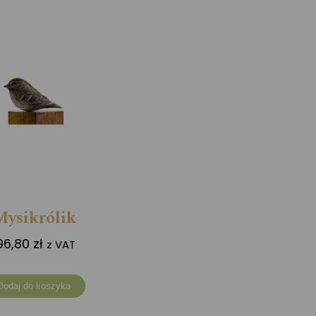
Mysikrólik
96,80
zł
z VAT
Dodaj do koszyka