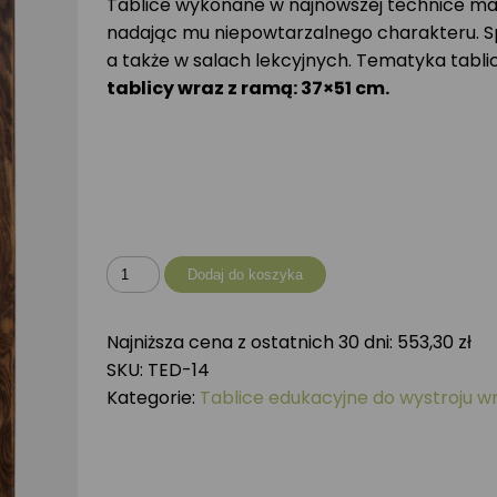
Tablice wykonane w najnowszej technice ma
nadając mu niepowtarzalnego charakteru. Spr
a także w salach lekcyjnych. Tematyka tablic 
tablicy wraz z ramą: 37×51 cm.
ilość
Dodaj do koszyka
Tablica
drewniana
Najniższa cena z ostatnich 30 dni:
553,30
zł
-
SKU:
TED-14
Rośliny
Kategorie:
Tablice edukacyjne do wystroju w
II