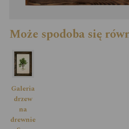
Może spodoba się rów
Galeria
drzew
na
drewnie