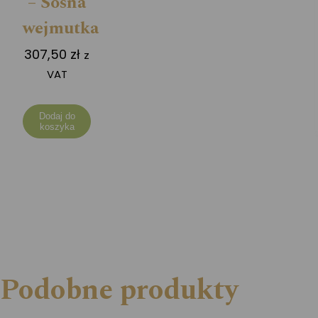
– Sosna
wejmutka
307,50
zł
z
VAT
Dodaj do
koszyka
Podobne produkty