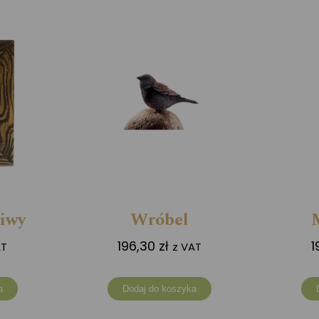
liwy
Wróbel
196,30
zł
1
AT
z VAT
a
Dodaj do koszyka