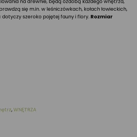
lowania na drewnie, będą ozdobą każdego wnętrza,
awdzą się m.in. w leśniczówkach, kołach łowieckich,
dotyczy szeroko pojętej fauny i flory.
Rozmiar
nętrz
,
WNĘTRZA