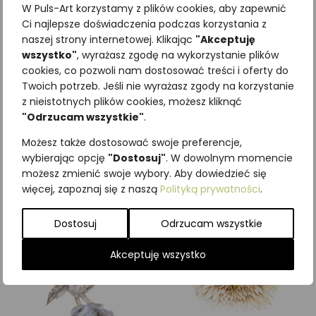
W Puls-Art korzystamy z plików cookies, aby zapewnić
Ci najlepsze doświadczenia podczas korzystania z
naszej strony internetowej. Klikając
"Akceptuję
wszystko"
, wyrażasz zgodę na wykorzystanie plików
cookies, co pozwoli nam dostosować treści i oferty do
Najniższa cena z ostatnich 30
Twoich potrzeb. Jeśli nie wyrażasz zgody na korzystanie
dni:
65,00
zł
z nieistotnych plików cookies, możesz kliknąć
SKU:
Brak danych
"Odrzucam wszystkie"
.
Kategorie:
ILUSTRACJE
,
Ptaki
,
Możesz także dostosować swoje preferencje,
Śpiewające
wybierając opcję
"Dostosuj"
. W dowolnym momencie
możesz zmienić swoje wybory. Aby dowiedzieć się
Podobne produkty
więcej, zapoznaj się z naszą
Polityką prywatności
.
Dostosuj
Odrzucam wszystkie
Akceptuję wszystko