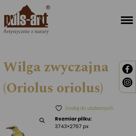
Wilga zwyczajna
(Oriolus oriolus)
Dodaj do ulubionych
Rozmiar pliku:
3743×2767 px