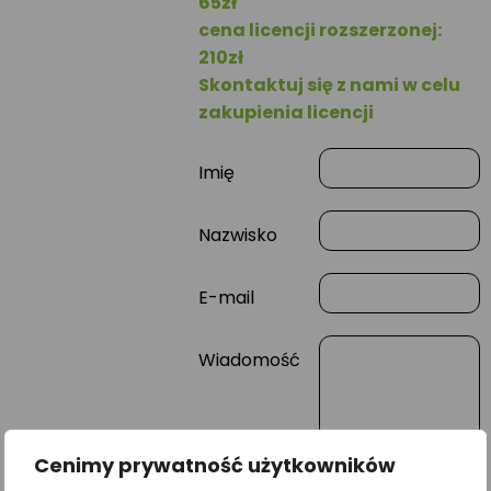
65zł
cena licencji rozszerzonej:
210zł
Skontaktuj się z nami w celu
zakupienia licencji
Imię
Nazwisko
E-mail
Wiadomość
Cenimy prywatność użytkowników