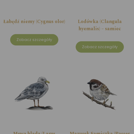
Łabędź niemy (Cygnus olor)
Lodówka (Clangula
hyemalis) – samiec
Zobacz szczegóły
Zobacz szczegóły
Mewa blada (Larus
Mazurek Samiczka (Passer