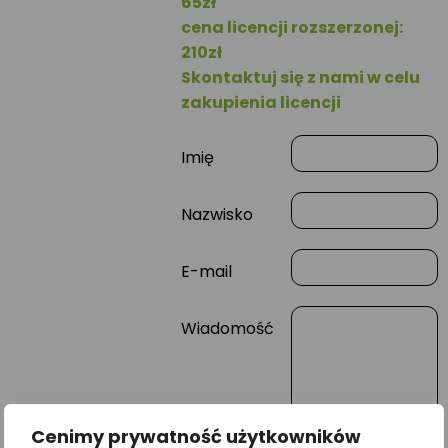
65zł
cena licencji rozszerzonej:
210zł
Skontaktuj się z nami w celu
zakupienia licencji
Imię
Nazwisko
E-mail
Wiadomość
Cenimy prywatność użytkowników