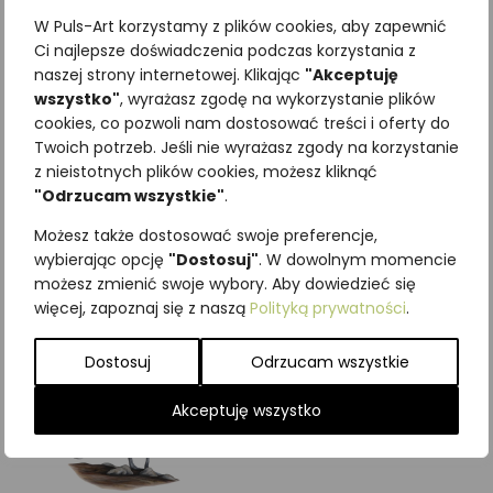
W Puls-Art korzystamy z plików cookies, aby zapewnić
Ci najlepsze doświadczenia podczas korzystania z
naszej strony internetowej. Klikając
"Akceptuję
wszystko"
, wyrażasz zgodę na wykorzystanie plików
Najniższa cena z ostatnich 30
cookies, co pozwoli nam dostosować treści i oferty do
Twoich potrzeb. Jeśli nie wyrażasz zgody na korzystanie
dni:
65,00
zł
z nieistotnych plików cookies, możesz kliknąć
SKU:
Brak danych
"Odrzucam wszystkie"
.
Kategorie:
ILUSTRACJE
,
Krukowate
,
Ptaki
Możesz także dostosować swoje preferencje,
wybierając opcję
"Dostosuj"
. W dowolnym momencie
Podobne produkty
możesz zmienić swoje wybory. Aby dowiedzieć się
więcej, zapoznaj się z naszą
Polityką prywatności
.
Dostosuj
Odrzucam wszystkie
Akceptuję wszystko