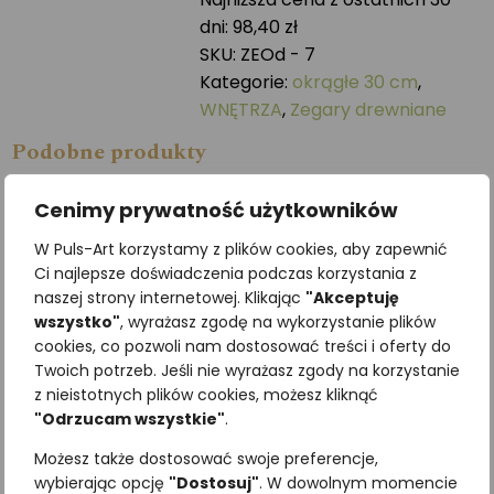
-
dni:
98,40
zł
30
SKU:
ZEOd - 7
cm
Kategorie:
okrągłe 30 cm
,
WNĘTRZA
,
Zegary drewniane
Podobne produkty
Cenimy prywatność użytkowników
W Puls-Art korzystamy z plików cookies, aby zapewnić
Ci najlepsze doświadczenia podczas korzystania z
naszej strony internetowej. Klikając
"Akceptuję
wszystko"
, wyrażasz zgodę na wykorzystanie plików
cookies, co pozwoli nam dostosować treści i oferty do
Twoich potrzeb. Jeśli nie wyrażasz zgody na korzystanie
z nieistotnych plików cookies, możesz kliknąć
"Odrzucam wszystkie"
.
Wróbel
Puszczyk zwyczajny
Możesz także dostosować swoje preferencje,
196,30
zł
55,35
zł
z VAT
z VAT
wybierając opcję
"Dostosuj"
. W dowolnym momencie