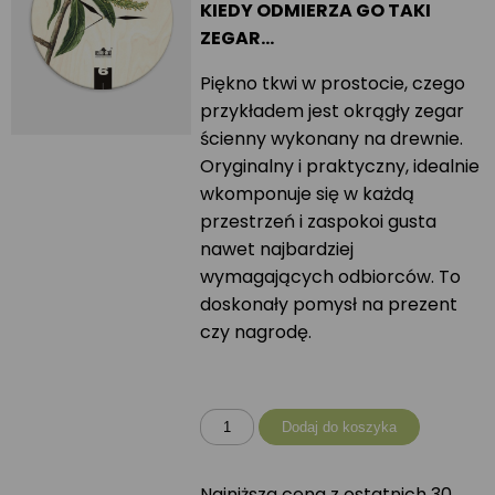
KIEDY ODMIERZA GO TAKI
ZEGAR…
Piękno tkwi w prostocie, czego
przykładem jest okrągły zegar
ścienny wykonany na drewnie.
Oryginalny i praktyczny, idealnie
wkomponuje się w każdą
przestrzeń i zaspokoi gusta
nawet najbardziej
wymagających odbiorców. To
doskonały pomysł na prezent
czy nagrodę.
ilość
Dodaj do koszyka
Zegar
okrągły
Najniższa cena z ostatnich 30