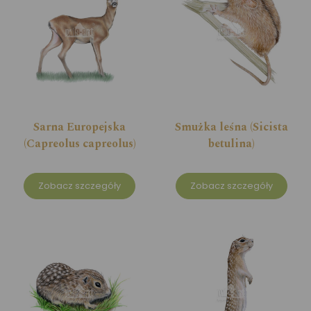
Sarna Europejska
Smużka leśna (Sicista
(Capreolus capreolus)
betulina)
Zobacz szczegóły
Zobacz szczegóły