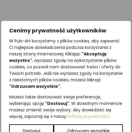
Cenimy prywatność użytkowników
W Puls-Art korzystamy z plików cookies, aby zapewnić
Ci najlepsze doświadczenia podczas korzystania z
naszej strony internetowej. Klikając
"Akceptuję
wszystko"
, wyrażasz zgodę na wykorzystanie plików
cookies, co pozwoli nam dostosować treści i oferty do
Twoich potrzeb. Jeśli nie wyrażasz zgody na korzystanie
Szop pracz (Procyon lotor)
Tchórz stepowy (Mustela
z nieistotnych plików cookies, możesz kliknąć
eversmanii)
"Odrzucam wszystkie"
.
Możesz także dostosować swoje preferencje,
Zobacz szczegóły
wybierając opcję
"Dostosuj"
. W dowolnym momencie
Zobacz szczegóły
możesz zmienić swoje wybory. Aby dowiedzieć się
więcej, zapoznaj się z naszą
Polityką prywatności
.
Dostosuj
Odrzucam wszystkie