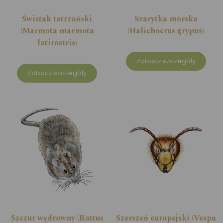
Świstak tatrzański
Szarytka morska
(Marmota marmota
(Halichoerus grypus)
latirostris)
Zobacz szczegóły
Zobacz szczegóły
Szczur wędrowny (Rattus
Szerszeń europejski (Vespa