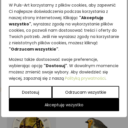
30 cm
W Puls-Art korzystamy z plików cookies, aby zapewnić
98,40
zł
z VAT
Ci najlepsze doświadczenia podczas korzystania z
naszej strony internetowej. Klikając
"Akceptuję
wszystko"
, wyrażasz zgodę na wykorzystanie plików
Dodaj do
cookies, co pozwoli nam dostosować treści i oferty do
koszyka
Twoich potrzeb. Jeśli nie wyrażasz zgody na korzystanie
z nieistotnych plików cookies, możesz kliknąć
"Odrzucam wszystkie"
.
Możesz także dostosować swoje preferencje,
wybierając opcję
"Dostosuj"
. W dowolnym momencie
możesz zmienić swoje wybory. Aby dowiedzieć się
więcej, zapoznaj się z naszą
Polityką prywatności
.
Podobne produkty
Dostosuj
Odrzucam wszystkie
Akceptuję wszystko