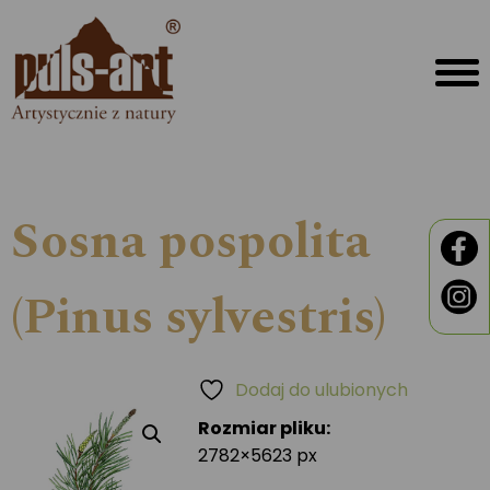
Sosna pospolita
(Pinus sylvestris)
Dodaj do ulubionych
Rozmiar pliku:
2782×5623 px