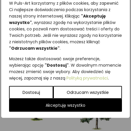
W Puls-Art korzystamy z plików cookies, aby zapewnić
Ci najlepsze doświadczenia podczas korzystania z
naszej strony internetowej. Klikając
"Akceptuję
wszystko"
, wyrażasz zgodę na wykorzystanie plików
cookies, co pozwoli nam dostosować treści i oferty do
Najniższa cena z ostatnich 30
Twoich potrzeb. Jeśli nie wyrażasz zgody na korzystanie
dni:
65,00
zł
z nieistotnych plików cookies, możesz kliknąć
SKU:
Brak danych
"Odrzucam wszystkie"
.
Kategorie:
Drzewa
,
ILUSTRACJE
Możesz także dostosować swoje preferencje,
Podobne produkty
wybierając opcję
"Dostosuj"
. W dowolnym momencie
możesz zmienić swoje wybory. Aby dowiedzieć się
więcej, zapoznaj się z naszą
Polityką prywatności
.
Dostosuj
Odrzucam wszystkie
Akceptuję wszystko