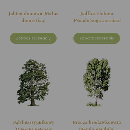
Jabłoń domowa (Malus
Jedlica zielona
domestica)
(Pseudotsuga carriere)
Zobacz szczegóły
Zobacz szczegóły
Dąb bezszypułkowy
Brzoza brodawkowata
(Quercus petraea)
(Betula pendula)