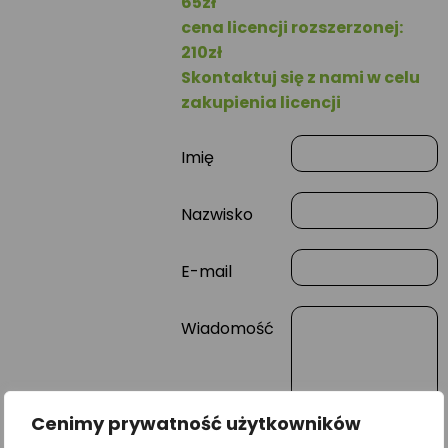
65zł
cena licencji rozszerzonej:
210zł
Skontaktuj się z nami w celu
zakupienia licencji
Imię
Nazwisko
E-mail
Wiadomość
Cenimy prywatność użytkowników