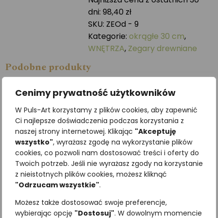
-
dni:
98,40
zł
30
SKU:
ZEOd - 9
cm
Kategorie:
okrągłe 30 cm
,
WNĘTRZA
,
Zegary drewniane
Podobne produkty
Cenimy prywatność użytkowników
W Puls-Art korzystamy z plików cookies, aby zapewnić
Ci najlepsze doświadczenia podczas korzystania z
naszej strony internetowej. Klikając
"Akceptuję
wszystko"
, wyrażasz zgodę na wykorzystanie plików
cookies, co pozwoli nam dostosować treści i oferty do
Twoich potrzeb. Jeśli nie wyrażasz zgody na korzystanie
z nieistotnych plików cookies, możesz kliknąć
"Odrzucam wszystkie"
.
Sójka
Sokół wędrowny
Możesz także dostosować swoje preferencje,
430,50
zł
934,80
zł
z VAT
z VAT
wybierając opcję
"Dostosuj"
. W dowolnym momencie