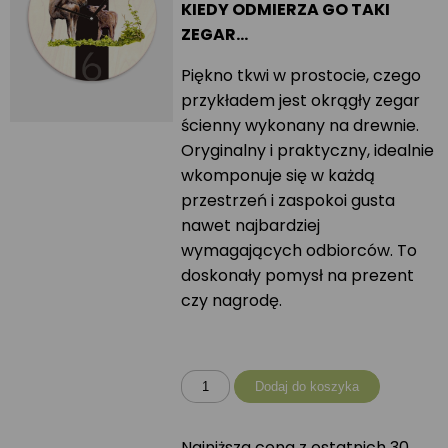
KIEDY ODMIERZA GO TAKI
ZEGAR…
Piękno tkwi w prostocie, czego
przykładem jest okrągły zegar
ścienny wykonany na drewnie.
Oryginalny i praktyczny, idealnie
wkomponuje się w każdą
przestrzeń i zaspokoi gusta
nawet najbardziej
wymagających odbiorców. To
doskonały pomysł na prezent
czy nagrodę.
ilość
Dodaj do koszyka
Zegar
okrągły
Najniższa cena z ostatnich 30