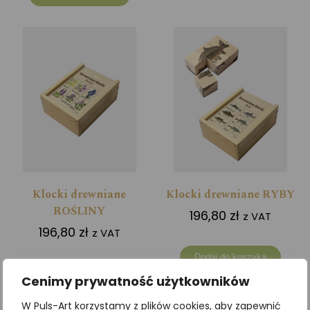
Klocki drewniane
Klocki drewniane RYBY
ROŚLINY
196,80
zł
z VAT
196,80
zł
z VAT
Dodaj do koszyka
Dodaj do koszyka
Cenimy prywatność użytkowników
W Puls-Art korzystamy z plików cookies, aby zapewnić