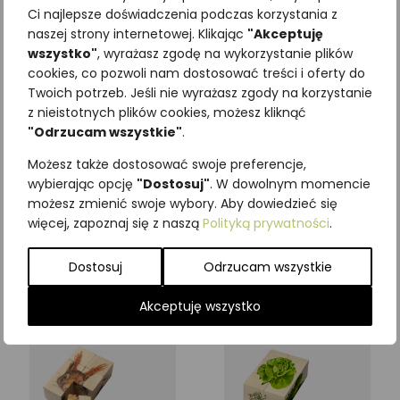
Ci najlepsze doświadczenia podczas korzystania z
naszej strony internetowej. Klikając
"Akceptuję
wszystko"
, wyrażasz zgodę na wykorzystanie plików
cookies, co pozwoli nam dostosować treści i oferty do
Twoich potrzeb. Jeśli nie wyrażasz zgody na korzystanie
z nieistotnych plików cookies, możesz kliknąć
"Odrzucam wszystkie"
.
Możesz także dostosować swoje preferencje,
wybierając opcję
"Dostosuj"
. W dowolnym momencie
możesz zmienić swoje wybory. Aby dowiedzieć się
Klocki drewniane SOWY
Klocki drewniane SSAKI
więcej, zapoznaj się z naszą
Polityką prywatności
.
196,80
zł
196,80
zł
z VAT
z VAT
Dostosuj
Odrzucam wszystkie
Dodaj do koszyka
Dodaj do koszyka
Akceptuję wszystko