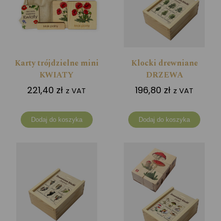
Karty trójdzielne mini
Klocki drewniane
KWIATY
DRZEWA
221,40
zł
196,80
zł
z VAT
z VAT
Dodaj do koszyka
Dodaj do koszyka