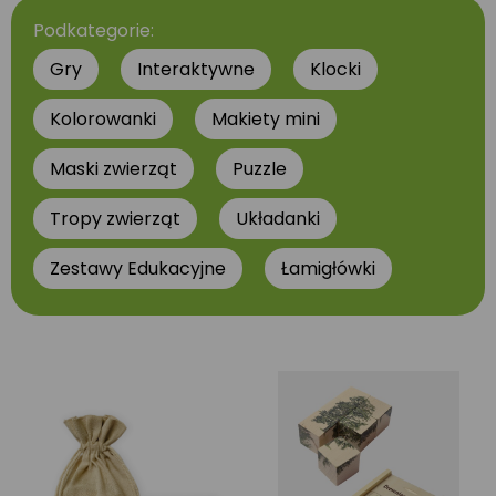
Podkategorie:
Gry
Interaktywne
Klocki
Kolorowanki
Makiety mini
Maski zwierząt
Puzzle
Tropy zwierząt
Układanki
Zestawy Edukacyjne
Łamigłówki