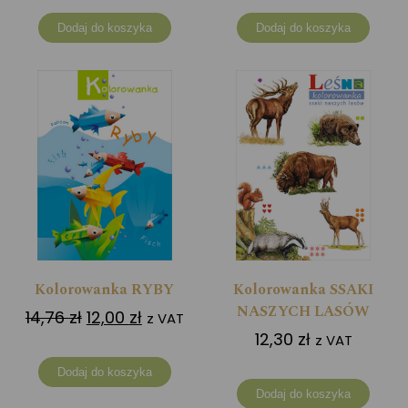
Dodaj do koszyka
Dodaj do koszyka
Kolorowanka RYBY
Kolorowanka SSAKI
NASZYCH LASÓW
Pierwotna
Aktualna
14,76
zł
12,00
zł
z VAT
12,30
zł
cena
cena
z VAT
wynosiła:
wynosi:
Dodaj do koszyka
14,76 zł.
12,00 zł.
Dodaj do koszyka