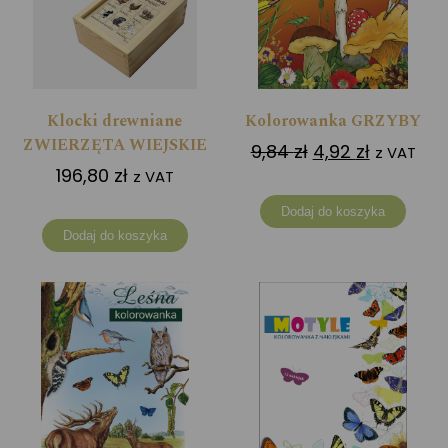
Klocki drewniane
Kolorowanka GRZYBY
ZWIERZĘTA WIEJSKIE
Pierwotna
Aktualna
9,84
zł
4,92
zł
z VAT
196,80
zł
cena
cena
z VAT
wynosiła:
wynosi:
Dodaj do koszyka
9,84 zł.
4,92 zł.
Dodaj do koszyka